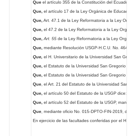
Que
el artículo 355 de la Constitución del Ecuador, e
Que,
el artículo 17 de la Ley Orgánica de Educación S
Que,
Art. 47.1 de la Ley Reformatoria a la Ley Orgáni
Que,
el 47.2 de la Ley Reformatoria a la Ley Orgáni
Que,
Art. 55
de la Ley Reformatoria a la Ley Orgánic
Que,
mediante Resolución USGP-H.C.U. No. 464-09-201
Que,
el H. Universitario de la Universidad San Greg
Que,
el Estatuto de la Universidad San Gregorio de Po
Que,
el Estatuto de la Universidad San Gregorio de Po
Que
, el Art. 21 del Estatuto de la Universidad San 
Que,
el artículo 50 del Estatuto de la USGP dice: “
Atr
Que,
el artículo 52 del Estatuto de la USGP, manifie
Que
, mediante oficio No. 015-DPTO-FIN-2019, del 17 
En ejercicio de las facultades conferidas por el H. C