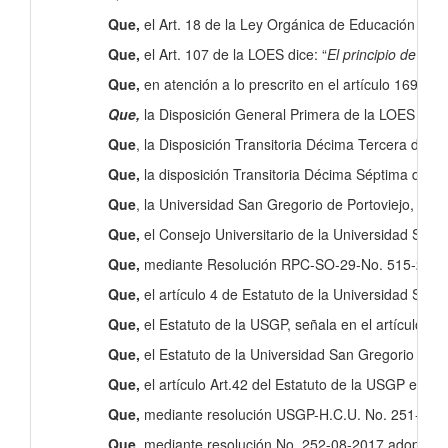
Que,
el Art. 18 de la Ley Orgánica de Educación Supe
Que,
el Art. 107 de la LOES dice: “
El principio de per
Que,
en atención a lo prescrito en el artículo 169 de
Que,
la Disposición General Primera de la LOES manif
Que
, la Disposición Transitoria Décima Tercera de la
Que,
la disposición Transitoria Décima Séptima de l
Que
, la Universidad San Gregorio de Portoviejo, es 
Que,
el Consejo Universitario de la Universidad San 
Que,
mediante Resolución RPC-SO-29-No. 515-2016, ado
Que,
el artículo 4 de Estatuto de la Universidad San 
Que,
el Estatuto de la USGP, señala en el artículo 9 l
Que,
el Estatuto de la Universidad San Gregorio de Po
Que,
el artículo Art.42 del Estatuto de la USGP expr
Que,
mediante resolución USGP-H.C.U. No. 251-07-2017
Que,
mediante resolución No. 252-08-2017 adoptada po