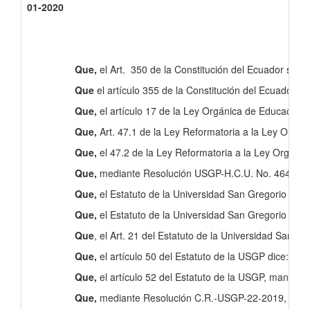
01-2020
Que,
el Art. 350 de la Constitución del Ecuador señala
Que
el artículo 355 de la Constitución del Ecuador, e
Que,
el artículo 17 de la Ley Orgánica de Educación S
Que,
Art. 47.1 de la Ley Reformatoria a la Ley Orgán
Que,
el 47.2 de la Ley Reformatoria a la Ley Orgáni
Que,
mediante Resolución USGP-H.C.U. No. 464-09-201
Que,
el Estatuto de la Universidad San Gregorio de Po
Que,
el Estatuto de la Universidad San Gregorio de Po
Que
, el Art. 21 del Estatuto de la Universidad San 
Que,
el artículo 50 del Estatuto de la USGP dice: “
Atr
Que,
el artículo 52 del Estatuto de la USGP, manifie
Que,
mediante Resolución C.R.-USGP-22-2019, adoptad