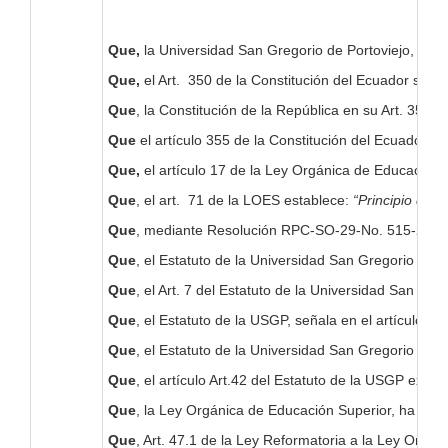
Que,
la Universidad San Gregorio de Portoviejo, es u
Que,
el Art. 350 de la Constitución del Ecuador señala
Que
, la Constitución de la República en su Art. 354 
Que
el artículo 355 de la Constitución del Ecuador, e
Que,
el artículo 17 de la Ley Orgánica de Educación S
Que
, el art. 71 de la LOES establece:
“Principio de 
Que
, mediante Resolución RPC-SO-29-No. 515-2016, a
Que
, el Estatuto de la Universidad San Gregorio de Po
Que
, el Art. 7 del Estatuto de la Universidad San Gre
Que
, el Estatuto de la USGP, señala en el artículo 9 l
Que
, el Estatuto de la Universidad San Gregorio de P
Que
, el artículo Art.42 del Estatuto de la USGP exp
Que
, la Ley Orgánica de Educación Superior, ha sido
Que
, Art. 47.1 de la Ley Reformatoria a la Ley Orgán