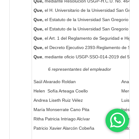
Que,
mediante Resolución USGP-H.C.U. No. 464-09-201
Que,
el H. Universitario de la Universidad San Greg
Que,
el Estatuto de la Universidad San Gregorio de Po
Que,
el Estatuto de la Universidad San Gregorio de P
Que
, el Art. 1 del Reglamento de Seguridad e Higien
Que,
el Decreto Ejecutivo 2393-Reglamento de Seguri
Que
, mediante oficio USGP-SSO-014-2019 del 5 de abr
6 representantes del empleador
6 r
Saúl Alvarado Roldan
Ana Gabri
Helen Sofía Arteaga Coello
Mercede
Andrea Liseth Ruiz Vélez
Luis Edu
María Monserrate Cano Pita
Inés del
Ritha Patricia Intriago Alcívar
Norma El
Patricio Xavier Alarcón Cobeña
Milton A