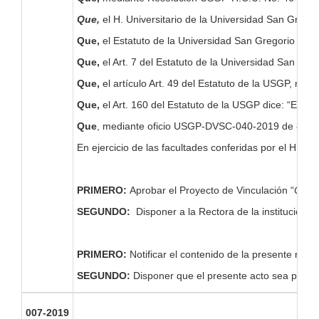
Que,
el H. Universitario de la Universidad San Greg
Que,
el Estatuto de la Universidad San Gregorio de Po
Que,
el Art. 7 del Estatuto de la Universidad San Greg
Que,
el artículo Art. 49 del Estatuto de la USGP, man
Que,
el Art. 160 del Estatuto de la USGP dice: “El De
Que
, mediante oficio USGP-DVSC-040-2019 de 8 de feb
En ejercicio de las facultades conferidas por el H. C
PRIMERO:
Aprobar el Proyecto de Vinculación “
Cine 
SEGUNDO:
Disponer a la Rectora de la institución 
PRIMERO:
Notificar el contenido de la presente res
SEGUNDO:
Disponer que el presente acto sea pub
007-2019