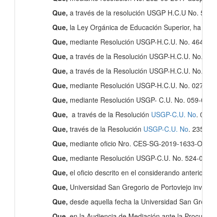
Que,
a través de la resolución USGP H.C.U No. 550-1
Que,
la Ley Orgánica de Educación Superior, ha sido 
Que,
mediante Resolución USGP-H.C.U. No. 464-09-201
Que,
a través de la Resolución USGP-H.C.U. No. 016-
Que,
a través de la Resolución USGP-H.C.U. No. 020-0
Que,
mediante Resolución USGP-H.C.U. No. 027-01-201
Que,
mediante Resolución USGP- C.U. No. 059-03-2019
Que,
a través de la Resolución
USGP-C.U. No
. 075-
Que,
través de la Resolución
USGP-C.U. No
. 235-05-
Que,
mediante oficio Nro. CES-SG-2019-1633-O, de fe
Que,
mediante Resolución USGP-C.U. No. 524-08-2019,
Que,
el oficio descrito en el considerando anterior, h
Que,
Universidad San Gregorio de Portoviejo invirtió
Que,
desde aquella fecha la Universidad San Gregorio
Que,
en la Audiencia de Mediación ante la Procuradur