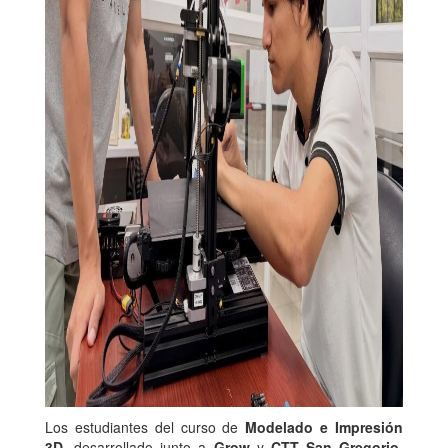
Los estudiantes del curso de
Modelado e Impresión
3D
, desarrollado junto a
Grow
y
CTT San Gregorio
,